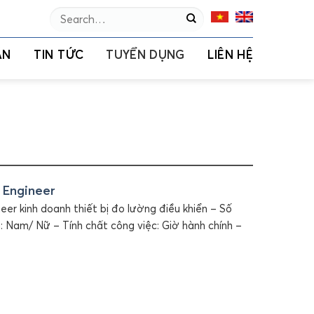
Search
for:
ÁN
TIN TỨC
TUYỂN DỤNG
LIÊN HỆ
 Engineer
er kinh doanh thiết bị đo lường điều khiển – Số
h: Nam/ Nữ – Tính chất công việc: Giờ hành chính –