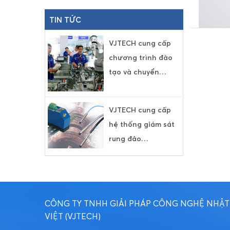
TIN TỨC
VJTECH cung cấp
chương trình đào
tạo và chuyển…
VJTECH cung cấp
hệ thống giám sát
rung đảo…
CÔNG TY TNHH GIẢI PHÁP CÔNG NGHỆ NHẬT
VIỆT (VJTECH)