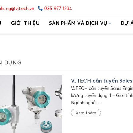
hung@vjtech.vn
035 977 1234
Ủ
GIỚI THIỆU
SẢN PHẨM VÀ DỊCH VỤ
DỰ 
N DỤNG
VJTECH cần tuyển Sales
VJTECH cần tuyển Sales Engine
lượng tuyển dụng: 1 – Giới tín
Ngành nghề:…
Xem thêm