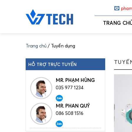
Skip
pham
to
content
TRANG CH
Trang chủ
/
Tuyển dụng
TUYỂ
HỖ TRỢ TRỰC TUYẾN
MR. PHẠM HÙNG
035 977 1234
MR. PHAN QUÝ
086 508 1516