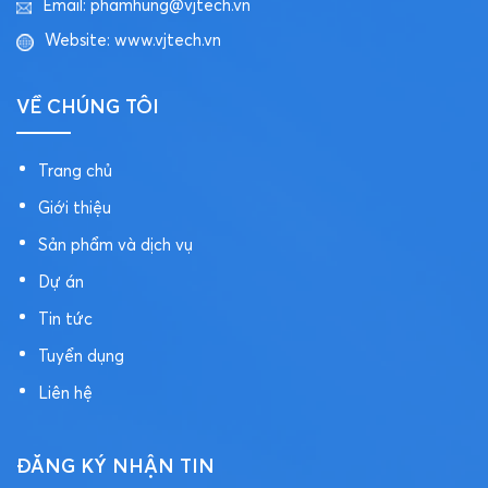
Email:
phamhung@vjtech.vn
Website:
www.vjtech.vn
VỀ CHÚNG TÔI
Trang chủ
Giới thiệu
Sản phẩm và dịch vụ
Dự án
Tin tức
Tuyển dụng
Liên hệ
ĐĂNG KÝ NHẬN TIN