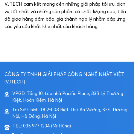
VJTECH cam kết mang đến những giải pháp tối ưu, dịch
vụ tốt nhất và những sản phẩm có chất lượng cao, tiến
độ giao hàng đảm bảo, giá thành hợp lý nhằm đáp ứng
các yêu cầu khắt khe nhất của khách hàng.
CÔNG TY TNHH GIẢI PHÁP CÔNG NGHỆ NHẬT VIỆT
(VJTECH)
VPGD: Tầng 10, tòa nhà Pacific Place, 83B Lý Thường
Kiệt, Hoàn Kiếm, Hà Nội
Trụ Sở Chính: D02-L08 Biệt Thự An Vượng, KĐT Dương
Nội, Hà Đông, Hà Nội
TEL: 035 977 1234 (Mr Hùng)