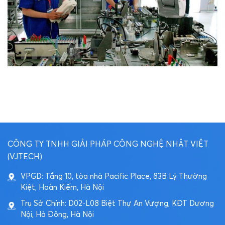
CÔNG TY TNHH GIẢI PHÁP CÔNG NGHỆ NHẬT VIỆT
(VJTECH)
VPGD: Tầng 10, tòa nhà Pacific Place, 83B Lý Thường
Kiệt, Hoàn Kiếm, Hà Nội
Trụ Sở Chính: D02-L08 Biệt Thự An Vượng, KĐT Dương
Nội, Hà Đông, Hà Nội