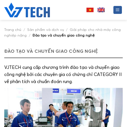
Skip
to
content
Trang chủ
/
Sản phẩm và dịch vụ
/
Giải pháp cho nhà máy công
nghiệp nặng
/
Đào tạo và chuyển giao công nghệ
ĐÀO TẠO VÀ CHUYỂN GIAO CÔNG NGHỆ
VJTECH cung cấp chương trình đào tạo và chuyển giao
công nghệ bởi các chuyên gia có chứng chỉ CATEGORY II
về phân tích và chuẩn đoán rung.